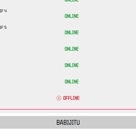
IF 4
ONLINE
IF 5
ONLINE
ONLINE
ONLINE
ONLINE
ⓧ
OFFLINE
BABIJITU